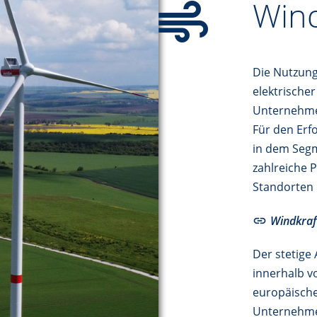
Wind
Die Nutzung
elektrischer
Unternehmen
Für den Er
in dem Seg
zahlreiche 
Standorten 
Windkraf
Der stetige
innerhalb v
europäische
Unternehmen