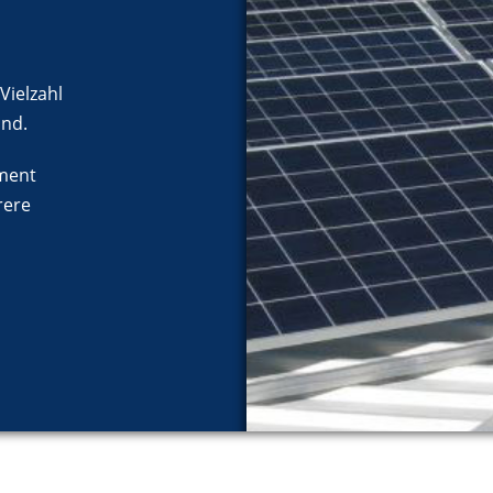
Vielzahl
and.
gment
rere