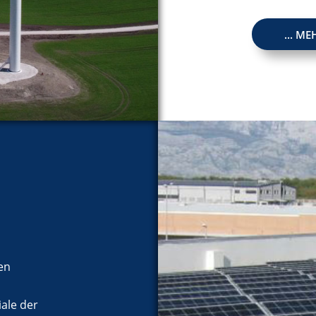
... M
en
ale der